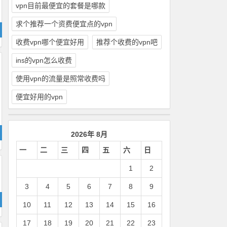
vpn目前最便宜的套餐是哪款
求个推荐一个资费便宜点的vpn
收费vpn哪个便宜好用
推荐个收费的vpn吧
ins的vpn怎么收费
使用vpn的流量是照常收费吗
便宜好用的vpn
2026年 8月
一
二
三
四
五
六
日
1
2
3
4
5
6
7
8
9
10
11
12
13
14
15
16
17
18
19
20
21
22
23