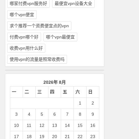
哪家付费vpn服务好
最便宜vpn设备大全
哪个vpn便宜
求个推荐一个资费便宜点的vpn
付费vpn哪个好
哪个vpn最便宜
收费vpn用什么好
使用vpn的流量是照常收费吗
2026年 8月
一
二
三
四
五
六
日
1
2
3
4
5
6
7
8
9
10
11
12
13
14
15
16
17
18
19
20
21
22
23